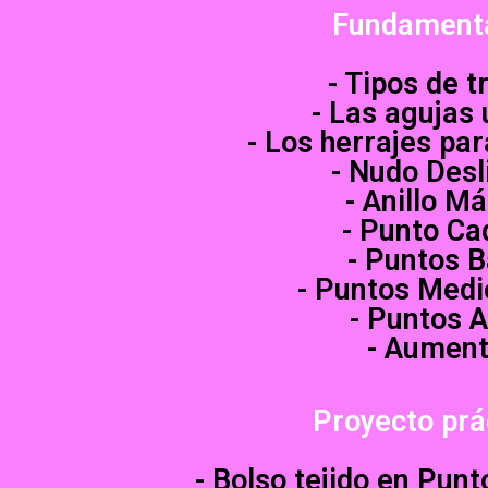
Fundament
- Tipos de tr
- Las agujas
- Los herrajes par
- Nudo Desl
- Anillo M
- Punto Ca
- Puntos B
- Puntos Medi
- Puntos A
- Aumen
Proyecto prá
- Bolso tejido en Pun