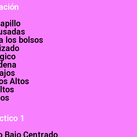
ación
apillo
 usadas
a los bolsos
izado
ágico
dena
ajos
os Altos
ltos
tos
ctico 1
to Bajo Centrado